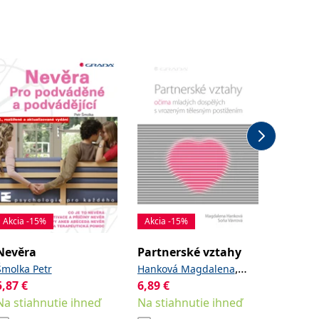
Akcia -15%
Akcia -15%
Akcia -
Nevěra
Partnerské vztahy
Poziti
manžel
,
Šmolka Petr
Hanková Magdalena
5,87
€
6,89
€
Novák T
Vávrová Soňa
6,89
€
Na stiahnutie ihneď
Na stiahnutie ihneď
Na stia