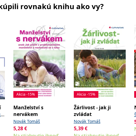
i kúpili rovnakú knihu ako vy?
Akcia -15%
Akcia -15%
í
Manželství s
Žárlivost - jak ji
nervákem
zvládat
k
Novák Tomáš
Novák Tomáš
5,28
€
5,39
€
Na stiahnutie ihneď
Na stiahnutie ihneď