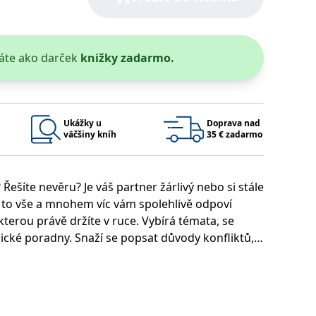
áte ako darček
knižky zadarmo.
 bylo možné podávat platné zprávy o používání jejich webových
užívaný k udržování proměnných relací uživatelů. Obvykle se
Ukážky u
Doprava nad
rým příkladem je udržování přihlášeného stavu uživatele mezi
väčšiny kníh
35 € zadarmo
Google Privacy Policy
Řešíte nevěru? Je váš partner žárlivý nebo si stále
 to vše a mnohem víc vám spolehlivě odpoví
ie, které systém přijímá, a zajištění souladu a přizpůsobivosti
kterou právě držíte v ruce. Vybírá témata, se
gické poradny. Snaží se popsat důvody konfliktů,
 říká: "Záměrem této knihy není
 jak se ho s pomocí knihy pokusit změnit. ... Tato
Platnosť končí
Popis
tým významům konfliktů; tomu, co nám partner
1 rok 1 měsíc
sdělit...."
1 rok 1 měsíc
u pro interní analýzu.
í aktivit na webu.