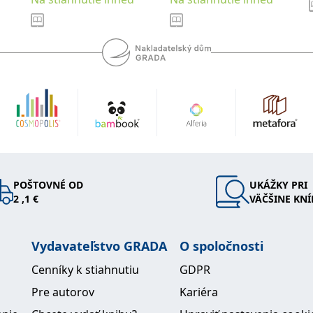
POŠTOVNÉ OD
UKÁŽKY PRI
2 ,1 €
VÄČŠINE KNÍ
Vydavateľstvo GRADA
O spoločnosti
Cenníky k stiahnutiu
GDPR
Pre autorov
Kariéra