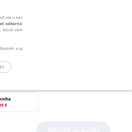
už ste u nás
rieť odbornú
cí, ktoré vám
žívaním a aj
ES
ARADENÉ SÚBORY
kniha
09
€
ie nie je možné webové stránky správne používať.
Vložiť do košíka