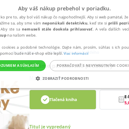
Aby váš nákup prebehol v poriadku.
ko pre to, aby bol váš nákup čo najpohodlnejší. Aby si web pamätal, že 
nažíme sa, aby sme vám
neponúkali detektívku
, keď ste si
prišli poz
 Aby ste sa
nemuseli stále dookola prihlasovať
. A veľa ďalších ve
kup
na našom webe.
a cookies a podobné technológie. Dajte nám, prosím, súhlas s ich pou
a
Psychológia
Psychológia pre každého
 pomoci bude náš e-shop ešte lepší.
Viac informácií
Řešíme partnerské problémy
OZUMIEM A SÚHLASÍM
POKRAČOVAŤ S NEVYHNUTNÝMI COOKI
Matějková Erika
ZOBRAZIŤ PODROBNOSTI
ANALYTICKÉ
MARKETINGOVÉ
FUNKČNÉ
NEZ
E-
Tlačená kniha
5,
Potrebné
Analytické
Marketingové
Funkčné
Nezaradené súbory
ránky, ako je prihlásenie používateľa a správa účtu. Bez nevyhnutných súborov cook
Titul je vypredaný