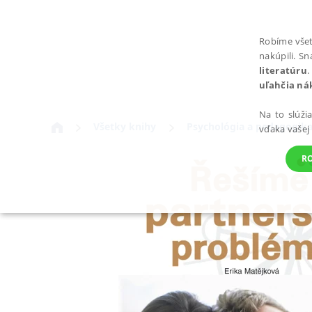
Robíme všet
nakúpili. S
literatúru
.
uľahčia ná
Na to slúži
Všetky knihy
Psychológia a pedagogik
vďaka vašej
R
POTREBNÉ
Nevyhnutné súbory cookie umožňujú základné funkcie webovej st