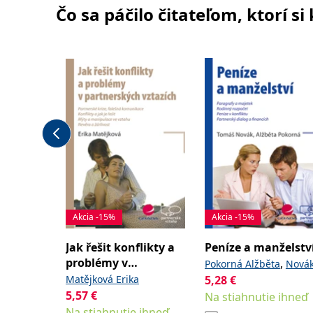
Čo sa páčilo čitateľom, ktorí s
Akcia -15%
Akcia -15%
Jak řešit konflikty a
Peníze a manželstv
problémy v
,
Pokorná Alžběta
Nová
partnerských
Matějková Erika
5,28
€
Tomáš
vztazích
5,57
€
Na stiahnutie ihneď
Na stiahnutie ihneď