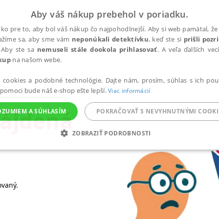
Aby váš nákup prebehol v poriadku.
ko pre to, aby bol váš nákup čo najpohodlnejší. Aby si web pamätal, že 
nažíme sa, aby sme vám
neponúkali detektívku
, keď ste si
prišli poz
 Aby ste sa
nemuseli stále dookola prihlasovať
. A veľa ďalších ve
kup
na našom webe.
a cookies a podobné technológie. Dajte nám, prosím, súhlas s ich pou
 pomoci bude náš e-shop ešte lepší.
Viac informácií
nájdená
OZUMIEM A SÚHLASÍM
POKRAČOVAŤ S NEVYHNUTNÝMI COOKI
ZOBRAZIŤ PODROBNOSTI
ANALYTICKÉ
MARKETINGOVÉ
FUNKČNÉ
NEZ
ovaný.
Potrebné
Analytické
Marketingové
Funkčné
Nezaradené súbory
ránky, ako je prihlásenie používateľa a správa účtu. Bez nevyhnutných súborov cook