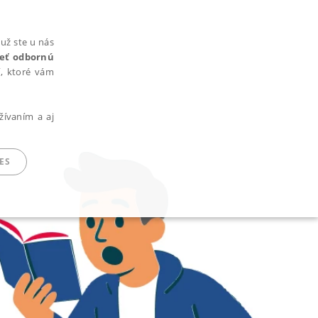
už ste u nás
rieť odbornú
cí, ktoré vám
žívaním a aj
ES
ARADENÉ SÚBORY
ie nie je možné webové stránky správne používať.