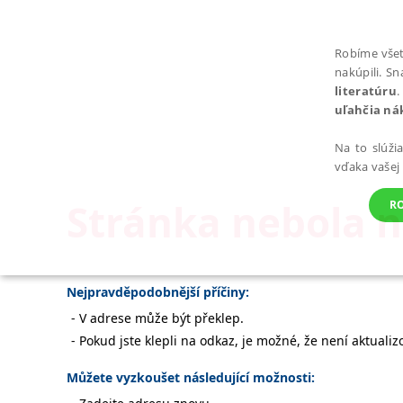
Robíme všet
nakúpili. S
literatúru
.
uľahčia ná
Na to slúži
vďaka vašej
Stránka nebola 
R
POTREBNÉ
Nejpravděpodobnější příčiny:
V adrese může být překlep.
Pokud jste klepli na odkaz, je možné, že není aktualiz
Můžete vyzkoušet následující možnosti:
Nevyhnutné súbory cookie umožňujú základné funkcie webovej st