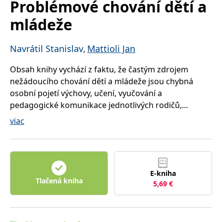
Problémové chování dětí a
mládeže
Navrátil Stanislav
Mattioli Jan
,
Obsah knihy vychází z faktu, že častým zdrojem
nežádoucího chování dětí a mládeže jsou chybná
osobní pojetí výchovy, učení, vyučování a
pedagogické komunikace jednotlivých rodičů,
vychovatelů a učitelů a jim odpovídající činnosti
viac
využívané v průběhu výchovně-vzdělávací práce. První
část publikace se zaměřuje na rozbor a zhodnocení
konkrétních podob chybného pojetí výchovy, učení a
vyučování a na popis jejich vlivů na vznik nežádoucího
E-kniha
chování dětí a mládeže. Druhá část předkládá
Tlačená kniha
5,69
€
alternativy pedagogických činností, které pomáhají
předcházet vzniku nevhodného chování, a popisuje
podmínky pro jejich využití ve výchovně-vzdělávací