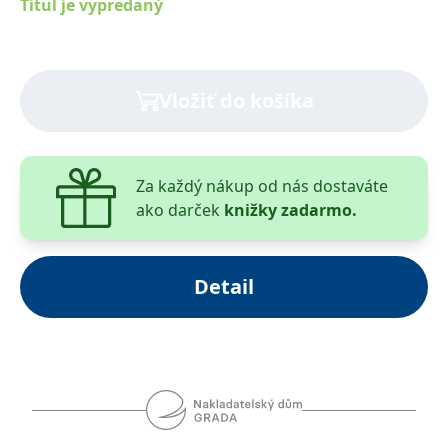
praxi.Kniha je určena studentům pedagogických
Titul je vypredaný
oborů, pedagogům, výchovným poradcům,
vychovatelům apod.
Vložiť do košíka
Za každý nákup od nás dostaváte
ako darček
knižky zadarmo.
Detail