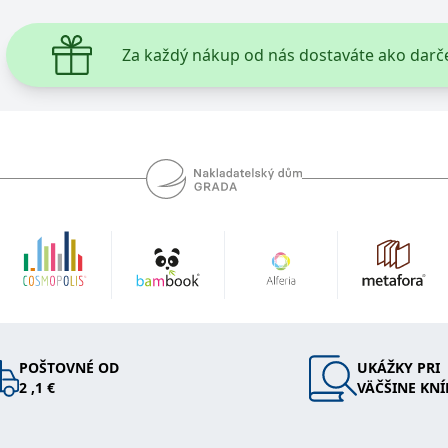
 k poskytování řady reklamních produktů, jako je nabízení cen v reálném čase od inzer
Za každý nákup od nás dostaváte ako darč
kie používá společnost Bing k určení, jaké reklamy by se měly zobrazovat a které by mo
rvní strany společnosti Microsoft MSN, které zajišťuje správné fungování této webové s
ie je v Microsoftu široce používán jako jedinečný identifikátor uživatele. Lze jej nasta
 mnoha různými doménami společnosti Microsoft, což umožňuje sledování uživatelů.
okie nastavuje společnost Doubleclick a provádí informace o tom, jak koncový uživate
idět před návštěvou uvedeného webu.
ohlížeč uživatele podporuje soubory cookie.
okie poskytuje jednoznačně přiřazené strojově generované ID uživatele a shromažďuje
 třetí straně.
POŠTOVNÉ OD
UKÁŽKY PRI
2 ,1 €
VÄČŠINE KNÍ