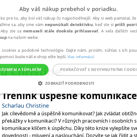
Aby váš nákup prebehol v poriadku.
ko pre to, aby bol váš nákup čo najpohodlnejší. Aby si web pamätal, že 
nažíme sa, aby sme vám
neponúkali detektívku
, keď ste si
prišli poz
 Aby ste sa
nemuseli stále dookola prihlasovať
. A veľa ďalších ve
kup
na našom webe.
a cookies a podobné technológie. Dajte nám, prosím, súhlas s ich pou
 pomoci bude náš e-shop ešte lepší.
Viac informácií
u Christine
OZUMIEM A SÚHLASÍM
POKRAČOVAŤ S NEVYHNUTNÝMI COOKI
ZOBRAZIŤ PODROBNOSTI
Trénink úspěšné komunikace
ANALYTICKÉ
MARKETINGOVÉ
FUNKČNÉ
NEZ
Scharlau Christine
Jak cílevědomě a úspěšně komunikovat? Jak zvládat obtížn
překážky v komunikaci? V různých pracovních i osobních sit
Potrebné
Analytické
Marketingové
Funkčné
Nezaradené súbory
komunikace klíčem k úspěchu. Díky této knize vylepšíte s
ránky, ako je prihlásenie používateľa a správa účtu. Bez nevyhnutných súborov cook
dovednosti - mluvení a naslouchání. Dozvíte se jak řídit a strukturovat rozhovory s