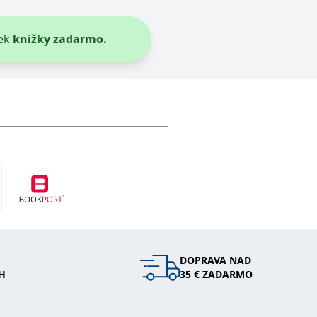
entů třetích stran
ek
knižky zadarmo.
hly být relevantní pro koncového uživatele, který si prohlíží
tránky.
vit pomocí vložených skriptů Microsoft. Široce se věří, že se
l používá webové stránky a jakoukoli reklamu, kterou koncový
 údaje o aktivitě na webu. Tato data mohou být odeslána k
DOPRAVA NAD
H
35 € ZADARMO