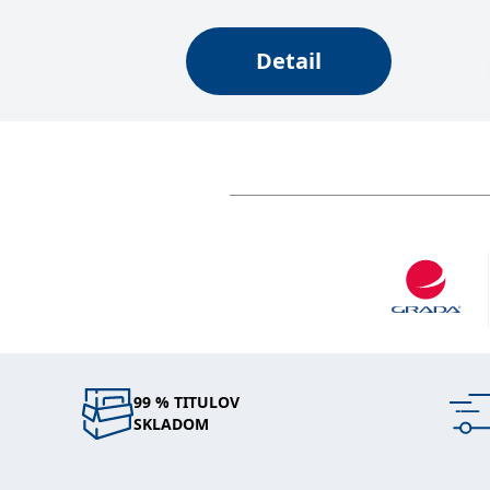
_fbp
3 měsíce
Používá Facebook
Meta Platform
Inc.
.grada.sk
Detail
_uetsid
1 den
Tento soubor coo
Microsoft
web.
Corporation
.grada.sk
SRM_B
1 rok
Toto je cookie p
Microsoft
Corporation
.c.bing.com
MUID
1 rok
Tento soubor cook
Microsoft
synchronizuje s
Corporation
.clarity.ms
IDE
1 rok
Tento soubor co
Google LLC
uživatel mohl v
.doubleclick.net
C
1 měsíc 1
Zjistěte, zda pr
Adform
den
.adform.net
uid
.adform.net
2 měsíce
Tento soubor co
analýze a hlášení
99 % TITULOV
SKLADOM