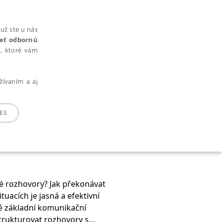
už ste u nás
rieť odbornú
cí, ktoré vám
žívaním a aj
ES
ARADENÉ SÚBORY
é rozhovory? Jak překonávat
uacích je jasná a efektivní
vé základní komunikační
ie nie je možné webové stránky správne používať.