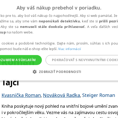
Aby váš nákup prebehol v poriadku.
ko pre to, aby bol váš nákup čo najpohodlnejší. Aby si web pamätal, že 
nažíme sa, aby sme vám
neponúkali detektívku
, keď ste si
prišli poz
 Aby ste sa
nemuseli stále dookola prihlasovať
. A veľa ďalších ve
kup
na našom webe.
a cookies a podobné technológie. Dajte nám, prosím, súhlas s ich pou
 pomoci bude náš e-shop ešte lepší.
Viac informácií
r Roman
OZUMIEM A SÚHLASÍM
POKRAČOVAŤ S NEVYHNUTNÝMI COOKI
ZOBRAZIŤ PODROBNOSTI
Tajči
ANALYTICKÉ
MARKETINGOVÉ
FUNKČNÉ
NEZ
Kvasnička Roman
Nováková Radka
Steiger Roman
,
,
Potrebné
Analytické
Marketingové
Funkčné
Nezaradené súbory
Kniha poskytuje nový pohled na vnitřní bojové umění zvané 
i v pokročilejším věku. Vezme vás na zajímavou cestu osvo
ránky, ako je prihlásenie používateľa a správa účtu. Bez nevyhnutných súborov cook