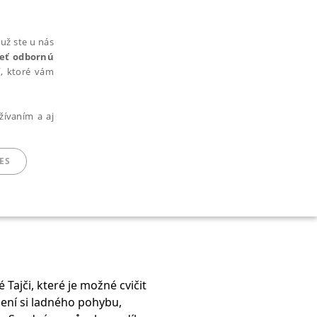
už ste u nás
rieť odbornú
cí, ktoré vám
žívaním a aj
ES
ARADENÉ SÚBORY
Tajči, které je možné cvičit
jení si ladného pohybu,
ie nie je možné webové stránky správne používať.