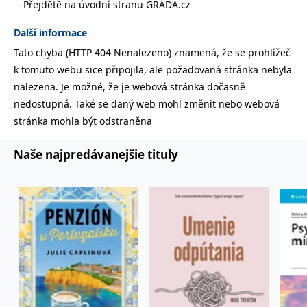
Přejdětě na úvodní stranu GRADA.cz
lidmi a roboty.
To je pro web
přínosné, aby
Další informace
Google Privacy Policy
bylo možné
podávat platné
Tato chyba (HTTP 404 Nenalezeno) znamená, že se prohlížeč
zprávy o
používání
k tomuto webu sice připojila, ale požadovaná stránka nebyla
jejich
webových
nalezena. Je možné, že je webová stránka dočasně
stránek.
nedostupná. Také se daný web mohl změnit nebo webová
PHPSESSID
Zavřením
Cookie
PHP.net
stránka mohla být odstraněna
prohlížeče
generovaný
www.bambook.cz
aplikacemi
založenými na
jazyce PHP.
Naše najpredávanejšie tituly
Toto je
univerzální
identifikátor
používaný k
udržování
proměnných
relací uživatelů.
Obvykle se
jedná o
náhodně
vygenerované
číslo, jeho
použití může
být specifické
pro daný web,
ale dobrým