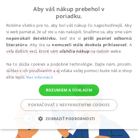
Aby váš nákup prebehol v
poriadku.
Robíme všetko pre to, aby bol váš nákup čo najpohodlnejší. Aby
si web pamätal, že už ste u nás nakúpili. Snažíme sa, aby sme vám
neponúkali detektívku
, keď ste si
prišli pozrieť odbornú
Stránka nebola
literatúru
. Aby ste sa
nemuseli stále dookola prihlasovať
. A
veľa ďalších vecí, ktoré vám
uľahčia nákup
na našom webe.
nájdená
Na to slúžia cookies a podobné technológie. Dajte nám, prosím,
súhlas s ich používaním a aj vďaka vašej pomoci bude náš e-shop
ešte lepší.
Viac informácií
ROZUMIEM A SÚHLASÍM
POKRAČOVAŤ S NEVYHNUTNÝMI COOKIES
ZOBRAZIŤ PODROBNOSTI
POTREBNÉ
ANALYTICKÉ
MARKETINGOVÉ