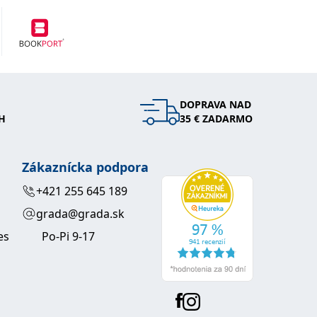
entů třetích stran
hly být relevantní pro koncového uživatele, který si prohlíží
tránky.
DOPRAVA NAD
H
35 € ZADARMO
vit pomocí vložených skriptů Microsoft. Široce se věří, že se
Zákaznícka podpora
l používá webové stránky a jakoukoli reklamu, kterou koncový
+421 255 645 189
grada@grada.sk
es
Po-Pi 9-17
 údaje o aktivitě na webu. Tato data mohou být odeslána k