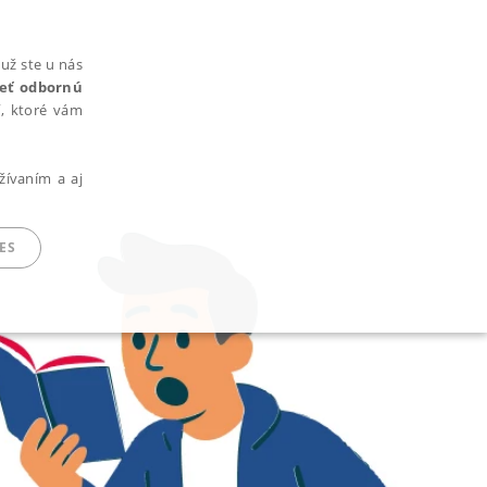
už ste u nás
rieť odbornú
cí, ktoré vám
žívaním a aj
ES
ARADENÉ SÚBORY
ie nie je možné webové stránky správne používať.