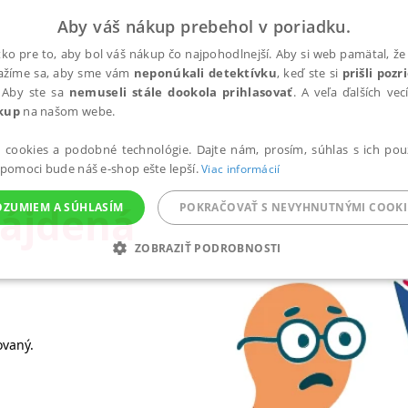
Aby váš nákup prebehol v poriadku.
ko pre to, aby bol váš nákup čo najpohodlnejší. Aby si web pamätal, že 
nažíme sa, aby sme vám
neponúkali detektívku
, keď ste si
prišli poz
 Aby ste sa
nemuseli stále dookola prihlasovať
. A veľa ďalších ve
kup
na našom webe.
a cookies a podobné technológie. Dajte nám, prosím, súhlas s ich pou
 pomoci bude náš e-shop ešte lepší.
Viac informácií
nájdená
OZUMIEM A SÚHLASÍM
POKRAČOVAŤ S NEVYHNUTNÝMI COOKI
ZOBRAZIŤ PODROBNOSTI
ANALYTICKÉ
MARKETINGOVÉ
FUNKČNÉ
NEZ
ovaný.
Potrebné
Analytické
Marketingové
Funkčné
Nezaradené súbory
ránky, ako je prihlásenie používateľa a správa účtu. Bez nevyhnutných súborov cook