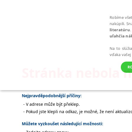
Robíme všet
nakúpili. S
literatúru
.
uľahčia ná
Na to slúži
vďaka vašej
Stránka nebola 
R
POTREBNÉ
Nejpravděpodobnější příčiny:
V adrese může být překlep.
Pokud jste klepli na odkaz, je možné, že není aktualiz
Můžete vyzkoušet následující možnosti:
Nevyhnutné súbory cookie umožňujú základné funkcie webovej st