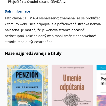
Přejdětě na úvodní stranu GRADA.cz
lidmi a roboty.
To je pro web
přínosné, aby
Další informace
Google Privacy Policy
bylo možné
podávat platné
Tato chyba (HTTP 404 Nenalezeno) znamená, že se prohlížeč
zprávy o
používání
k tomuto webu sice připojila, ale požadovaná stránka nebyla
jejich
webových
nalezena. Je možné, že je webová stránka dočasně
stránek.
nedostupná. Také se daný web mohl změnit nebo webová
PHPSESSID
Zavřením
Cookie
PHP.net
stránka mohla být odstraněna
prohlížeče
generovaný
www.bambook.cz
aplikacemi
založenými na
jazyce PHP.
Naše najpredávanejšie tituly
Toto je
univerzální
identifikátor
používaný k
udržování
proměnných
relací uživatelů.
Obvykle se
jedná o
náhodně
vygenerované
číslo, jeho
použití může
být specifické
pro daný web,
ale dobrým