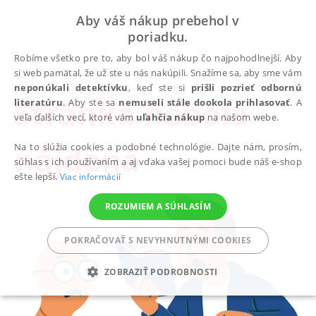
Aby váš nákup prebehol v
poriadku.
Robíme všetko pre to, aby bol váš nákup čo najpohodlnejší. Aby
si web pamätal, že už ste u nás nakúpili. Snažíme sa, aby sme vám
neponúkali detektívku
, keď ste si
prišli pozrieť odbornú
Stránka nebola
literatúru
. Aby ste sa
nemuseli stále dookola prihlasovať
. A
veľa ďalších vecí, ktoré vám
uľahčia nákup
na našom webe.
nájdená
Na to slúžia cookies a podobné technológie. Dajte nám, prosím,
súhlas s ich používaním a aj vďaka vašej pomoci bude náš e-shop
ešte lepší.
Viac informácií
ROZUMIEM A SÚHLASÍM
POKRAČOVAŤ S NEVYHNUTNÝMI COOKIES
ZOBRAZIŤ PODROBNOSTI
POTREBNÉ
ANALYTICKÉ
MARKETINGOVÉ