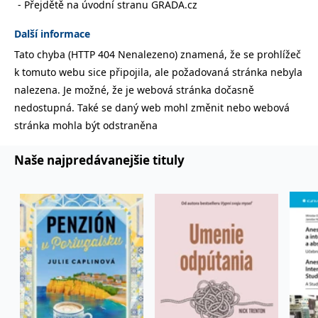
Přejdětě na úvodní stranu GRADA.cz
lidmi a roboty.
To je pro web
přínosné, aby
Další informace
Google Privacy Policy
bylo možné
podávat platné
Tato chyba (HTTP 404 Nenalezeno) znamená, že se prohlížeč
zprávy o
používání
k tomuto webu sice připojila, ale požadovaná stránka nebyla
jejich
webových
nalezena. Je možné, že je webová stránka dočasně
stránek.
nedostupná. Také se daný web mohl změnit nebo webová
PHPSESSID
Zavřením
Cookie
PHP.net
stránka mohla být odstraněna
prohlížeče
generovaný
www.bambook.cz
aplikacemi
založenými na
jazyce PHP.
Naše najpredávanejšie tituly
Toto je
univerzální
identifikátor
používaný k
udržování
proměnných
relací uživatelů.
Obvykle se
jedná o
náhodně
vygenerované
číslo, jeho
použití může
být specifické
pro daný web,
ale dobrým