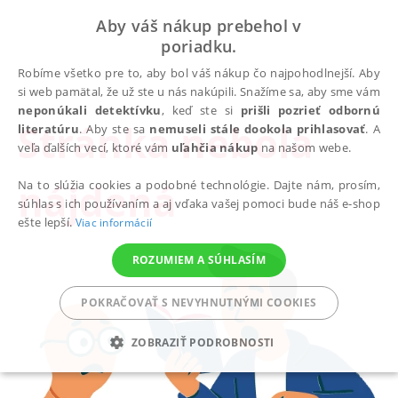
Aby váš nákup prebehol v
poriadku.
Robíme všetko pre to, aby bol váš nákup čo najpohodlnejší. Aby
si web pamätal, že už ste u nás nakúpili. Snažíme sa, aby sme vám
neponúkali detektívku
, keď ste si
prišli pozrieť odbornú
Stránka nebola
literatúru
. Aby ste sa
nemuseli stále dookola prihlasovať
. A
veľa ďalších vecí, ktoré vám
uľahčia nákup
na našom webe.
nájdená
Na to slúžia cookies a podobné technológie. Dajte nám, prosím,
súhlas s ich používaním a aj vďaka vašej pomoci bude náš e-shop
ešte lepší.
Viac informácií
ROZUMIEM A SÚHLASÍM
POKRAČOVAŤ S NEVYHNUTNÝMI COOKIES
ZOBRAZIŤ PODROBNOSTI
POTREBNÉ
ANALYTICKÉ
MARKETINGOVÉ