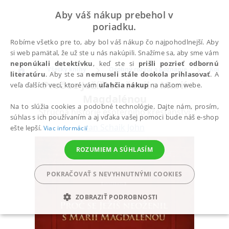
Aby váš nákup prebehol v
poriadku.
Robíme všetko pre to, aby bol váš nákup čo najpohodlnejší. Aby
si web pamätal, že už ste u nás nakúpili. Snažíme sa, aby sme vám
neponúkali detektívku
, keď ste si
prišli pozrieť odbornú
Všetky knihy
Osobný rozvoj a poznanie
Komun
literatúru
. Aby ste sa
nemuseli stále dookola prihlasovať
. A
Proč se Ježíš neoženil s Marií
veľa ďalších vecí, ktoré vám
uľahčia nákup
na našom webe.
Magdalénou
Na to slúžia cookies a podobné technológie. Dajte nám, prosím,
Stručná historie esoterního křesťanství
súhlas s ich používaním a aj vďaka vašej pomoci bude náš e-shop
van Schaik John
ešte lepší.
Viac informácií
ROZUMIEM A SÚHLASÍM
POKRAČOVAŤ S NEVYHNUTNÝMI COOKIES
ZOBRAZIŤ PODROBNOSTI
POTREBNÉ
ANALYTICKÉ
MARKETINGOVÉ