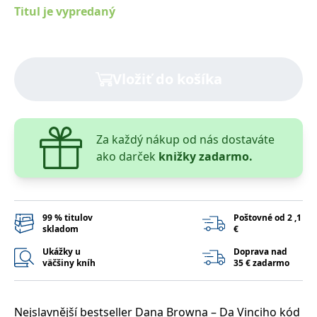
lidmi a roboty.
Titul je vypredaný
To je pro web
přínosné, aby
Google Privacy Policy
bylo možné
podávat platné
zprávy o
používání
jejich
Vložiť do košíka
webových
stránek.
PHPSESSID
Zavřením
Cookie
PHP.net
prohlížeče
generovaný
www.bambook.cz
aplikacemi
Za každý nákup od nás dostaváte
založenými na
ako darček
knižky zadarmo.
jazyce PHP.
Toto je
univerzální
identifikátor
používaný k
udržování
proměnných
99 % titulov
Poštovné od 2 ,1
relací uživatelů.
skladom
€
Obvykle se
jedná o
Ukážky u
Doprava nad
náhodně
väčšiny kníh
35 € zadarmo
vygenerované
číslo, jeho
použití může
být specifické
pro daný web,
Nejslavnější bestseller Dana Browna – Da Vinciho kód
ale dobrým