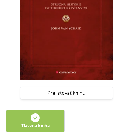
FUNKČNÉ
NEZARADENÉ SÚBORY
Potrebné
Analytické
Marketingové
Funkčné
Nezaradené súbory
Nevyhnutné súbory cookie umožňujú základné funkcie webovej stránky,
ako je prihlásenie používateľa a správa účtu. Bez nevyhnutných súborov
cookie nie je možné webové stránky správne používať.
Poskytovateľ /
Platnosť
Názov
Popis
Doména
končí
ASP.NET_SessionId
Zavřením
Tento soubor
Microsoft
prohlížeče
cookie
Corporation
zachovává stav
www.grada.sk
Prelistovať knihu
relace
návštěvníka
napříč
požadavky na
stránku.
__cf_bm
30 minut
Tento soubor
Cloudflare Inc.
cookie se
.heureka.cz
Tlačená kniha
používá k
rozlišení mezi