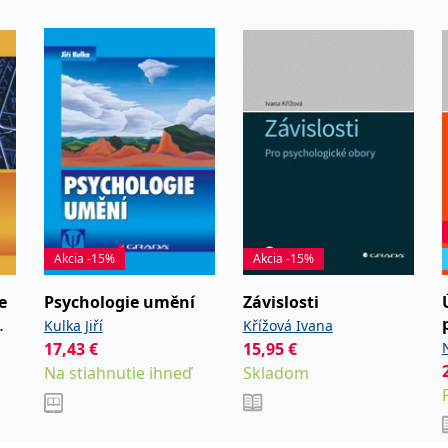
Akcia -15%
Akcia -15%
e
Psychologie umění
Závislosti
Kulka Jiří
Křížová Ivana
17,43
€
15,95
€
N
Na stiahnutie ihneď
Skladom