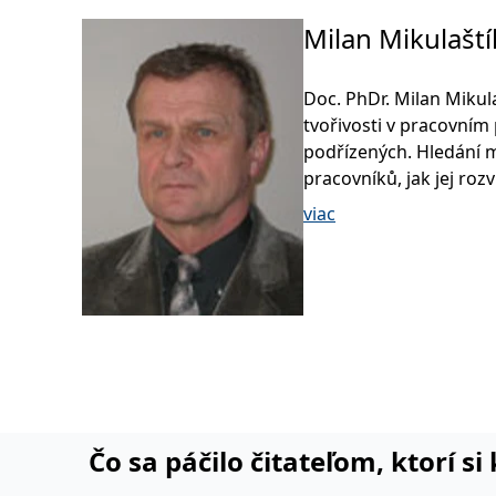
Milan Mikulaští
Doc. PhDr. Milan Mikul
tvořivosti v pracovním
podřízených. Hledání m
pracovníků, jak jej roz
pracovním prostředí. D
viac
komunikací v řízení, c
činnosti na fakultě a s
Oběma problematikám s
Čo sa páčilo čitateľom, ktorí s