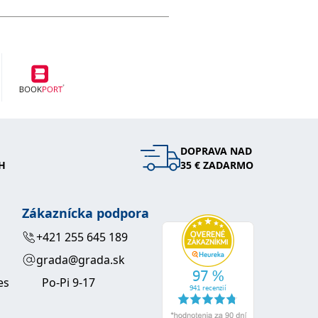
DOPRAVA NAD
H
35 € ZADARMO
Zákaznícka podpora
+421 255 645 189
grada@grada.sk
es
Po-Pi 9-17