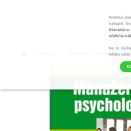
Robíme všet
nakúpili. S
literatúru
.
uľahčia ná
Na to slúži
E-knihy
Psychológia a pedagogika
vďaka vašej
R
POTREBNÉ
Nevyhnutné súbory cookie umožňujú základné funkcie webovej st