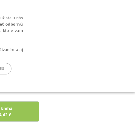
už ste u nás
rieť odbornú
cí, ktoré vám
žívaním a aj
ES
ARADENÉ SÚBORY
-kniha
4,42
€
ie nie je možné webové stránky správne používať.