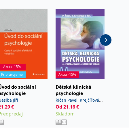
Akcia -15%
Pripravujeme
Akcia -15%
Akcia -
Úvod do sociální
Dětská klinická
Psycho
psychologie
psychologie
odolno
,
esiba Jiří
Říčan Pavel
Krejčířová
Paulík K
21,29
€
Od
21,16
,
€
Od
16,
Dana
kolektív
Predpredaj
Skladom
Sklad