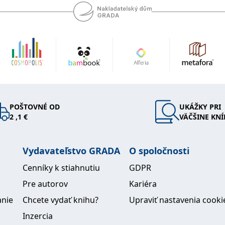
POŠTOVNÉ OD
UKÁŽKY PRI
2 ,1 €
VÄČŠINE KNÍ
Vydavateľstvo GRADA
O spoločnosti
Cenníky k stiahnutiu
GDPR
Pre autorov
Kariéra
anie
Chcete vydať knihu?
Upraviť nastavenia cooki
Inzercia