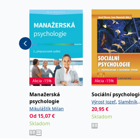
Akcia -15%
Akcia -15%
Manažerská
Sociální psychologi
psychologie
,
Výrost Jozef
Slaměník
Mikuláštík Milan
20,95
€
Ivan
Od
15,07
€
Skladom
Skladom