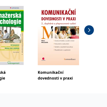
ská
Komunikační
Manaž
gie
dovednosti v praxi
psycho