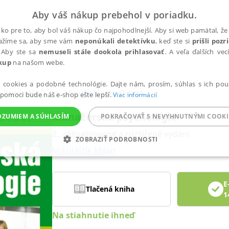
Aby váš nákup prebehol v poriadku.
ko pre to, aby bol váš nákup čo najpohodlnejší. Aby si web pamätal, že 
nažíme sa, aby sme vám
neponúkali detektívku
, keď ste si
prišli poz
 Aby ste sa
nemuseli stále dookola prihlasovať
. A veľa ďalších ve
kup
na našom webe.
a cookies a podobné technológie. Dajte nám, prosím, súhlas s ich pou
Psychológia
Psychológia odborná
 pomoci bude náš e-shop ešte lepší.
Viac informácií
Manažerská psychologie
OZUMIEM A SÚHLASÍM
POKRAČOVAŤ S NEVYHNUTNÝMI COOKI
2., aktualizované a rozšířené vydání
ZOBRAZIŤ PODROBNOSTI
Mikuláštík Milan
ANALYTICKÉ
MARKETINGOVÉ
FUNKČNÉ
NEZ
E
Tlačená kniha
1
Potrebné
Analytické
Marketingové
Funkčné
Nezaradené súbory
Na stiahnutie ihneď
ránky, ako je prihlásenie používateľa a správa účtu. Bez nevyhnutných súborov cook