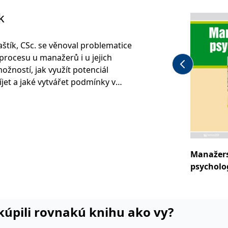
k
aštík, CSc. se věnoval problematice
 procesu u manažerů i u jejich
ožností, jak využít potenciál
víjet a jaké vytvářet podmínky v
ále se zabýval interpersonální
ož bylo i součástí přednáškové
oučasně i v podnicích regionu.
e věnoval i ve výzkumné činnosti.
Manažer
psycholo
i kúpili rovnakú knihu ako vy?