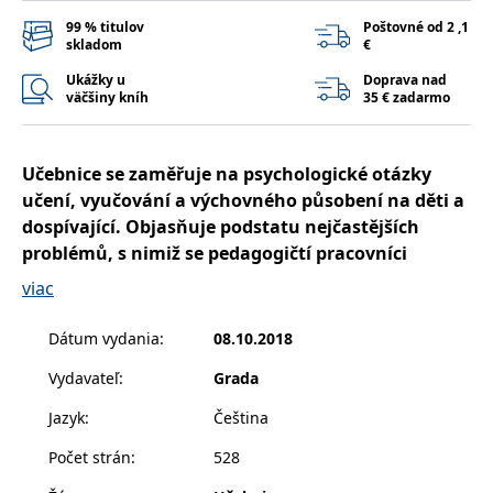
příkladem je
udržování
99 % titulov
Poštovné od 2 ,1
přihlášeného
skladom
€
stavu uživatele
mezi
Ukážky u
Doprava nad
stránkami.
väčšiny kníh
35 € zadarmo
CookieConsent
1 rok
Tento soubor
Cybot A/S
cookie ukládá
www.bambook.cz
stav souhlasu
uživatele se
Učebnice se zaměřuje na psychologické otázky
soubory cookie
pro aktuální
učení, vyučování a výchovného působení na děti a
doménu.
dospívající. Objasňuje podstatu nejčastějších
G_ENABLED_IDPS
1 rok 1
Slouží k
Google LLC
problémů, s nimiž se pedagogičtí pracovníci
měsíc
přihlášení
.www.grada.sk
pomocí Google
setkávají při řízené socializaci a jejích poruchách,
viac
včetně konfliktů odehrávajících se v každodenních
receive-cookie-
.doubleclick.net
6 měsíců
Tento soubor
deprecation
cookie se
školních interakcích.
Dátum vydania
:
08.10.2018
používá pro
signál majiteli
webových
Vydavateľ
:
Grada
Publikace se zabývá řadou důležitých témat, jako je
stránek o
depreciaci
například:
souborů
Jazyk
:
Čeština
cookie, které
systém přijímá,
Počet strán
:
528
a zajištění
•
charakteristika pedagogické psychologie, její
souladu a
historický vývoj a interdisciplinární vztahy
přizpůsobivosti