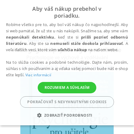
Aby váš nákup prebehol v
poriadku.
Robíme všetko pre to, aby bol váš nákup čo najpohodlnejší. Aby
si web pamätal, že už ste u nás nakúpili. Snažíme sa, aby sme vám
neponúkali detektívku
, keď ste si
prišli pozrieť odbornú
Všetky knihy
Psychológia a pedagogika
Peda
literatúru
. Aby ste sa
nemuseli stále dookola prihlasovať
. A
Pedagogická psychologie pro učitele
veľa ďalších vecí, ktoré vám
uľahčia nákup
na našom webe.
Psychologie ve výchově a vzdělávání
Na to slúžia cookies a podobné technológie. Dajte nám, prosím,
Jedlička Richard
,
Koťa Jaroslav
,
Slavík Jan
súhlas s ich používaním a aj vďaka vašej pomoci bude náš e-shop
ešte lepší.
Viac informácií
ROZUMIEM A SÚHLASÍM
POKRAČOVAŤ S NEVYHNUTNÝMI COOKIES
ZOBRAZIŤ PODROBNOSTI
POTREBNÉ
ANALYTICKÉ
MARKETINGOVÉ