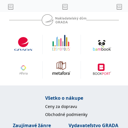
uid
.adform.net
2 měsíce
Tento soubor cookie
poskytuje jednoznačně
přiřazené strojově
generované ID uživatele
a shromažďuje údaje o
aktivitě na webu. Tato
data mohou být
odeslána k analýze a
hlášení třetí straně.
Všetko o nákupe
Ceny za dopravu
Obchodné podmienky
Zaujímavé žánre
Vydavateľstvo GRADA