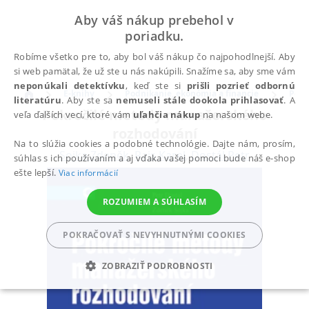
Aby váš nákup prebehol v
poriadku.
Robíme všetko pre to, aby bol váš nákup čo najpohodlnejší. Aby
si web pamätal, že už ste u nás nakúpili. Snažíme sa, aby sme vám
neponúkali detektívku
, keď ste si
prišli pozrieť odbornú
E-knihy
Podnikanie, ekonómia a financie
Podn
literatúru
. Aby ste sa
nemuseli stále dookola prihlasovať
. A
Pokročilé metody manažerského
veľa ďalších vecí, ktoré vám
uľahčia nákup
na našom webe.
rozhodování
Na to slúžia cookies a podobné technológie. Dajte nám, prosím,
Sojka Zdeněk
,
Rais Karel
,
Dostál Petr
súhlas s ich používaním a aj vďaka vašej pomoci bude náš e-shop
ešte lepší.
Viac informácií
ROZUMIEM A SÚHLASÍM
POKRAČOVAŤ S NEVYHNUTNÝMI COOKIES
ZOBRAZIŤ PODROBNOSTI
POTREBNÉ
ANALYTICKÉ
MARKETINGOVÉ