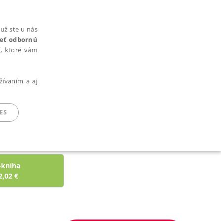
už ste u nás
rieť odbornú
cí, ktoré vám
žívaním a aj
ES
ARADENÉ SÚBORY
-kniha
2,02
€
ie nie je možné webové stránky správne používať.