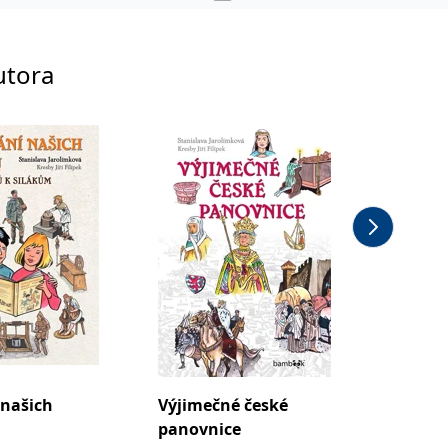
utora
 našich
Výjimečné české
Sídla č
panovnice
panovn