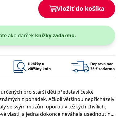
Vložiť do košíka
áte ako darček
knižky zadarmo.
 bylo možné podávat platné zprávy o používání jejich webových
užívaný k udržování proměnných relací uživatelů. Obvykle se
rým příkladem je udržování přihlášeného stavu uživatele mezi
Google Privacy Policy
Ukážky u
Doprava nad
väčšiny kníh
35 € zadarmo
 určených pro starší děti představí české
ie, které systém přijímá, a zajištění souladu a přizpůsobivosti
n známých z pohádek. Ačkoli většinou nepřicházely
taly se svým mužům oporou v těžkých chvílích,
vé vlasti, a jedna dokonce neváhala usednout na
Platnosť končí
Popis
1 rok 1 měsíc
i místo kněžen královny, proč se čeští králové
1 rok 1 měsíc
u pro interní analýzu.
í aktivit na webu.