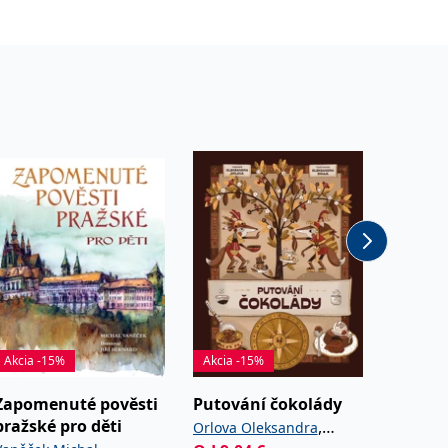
Akcia -15%
Akcia -15%
Akcia -
Zapomenuté pověsti
Putování čokolády
Tradičn
pražské pro děti
Josef 
,
Orlova Oleksandra