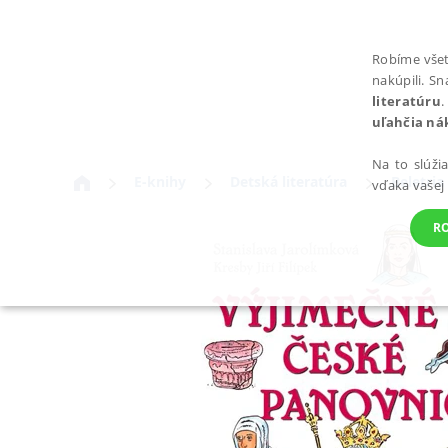
Robíme všet
nakúpili. S
literatúru
.
uľahčia ná
Na to slúži
E-knihy
Detská literatúra
Beletria
vďaka vašej
R
POTREBNÉ
Nevyhnutné súbory cookie umožňujú základné funkcie webovej st