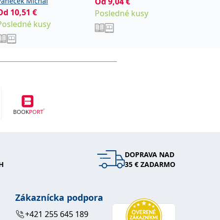
Vaněček Michal
Od
9,04
€
Lada Jos
Dikaia Oleksandra
Od
10,51
€
Od
9,0
Posledné kusy
Posledné kusy
Posled
DOPRAVA NAD
H
35 € ZADARMO
Zákaznícka podpora
+421 255 645 189