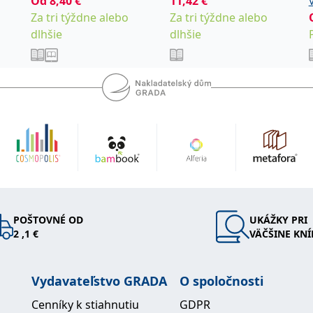
Od
8,40
€
,
11,42
€
Vaněček Michal
Ráž
racovně u
Za tri týždne alebo
Za tri týždne alebo
Václav
řicházel
dlhšie
dlhšie
storické
i místo
by, jak
vážel
y, kteří
jak
musel
POŠTOVNÉ OD
UKÁŽKY PRI
ezdily na
2 ,1 €
VÄČŠINE KNÍ
Vydavateľstvo GRADA
O spoločnosti
Cenníky k stiahnutiu
GDPR