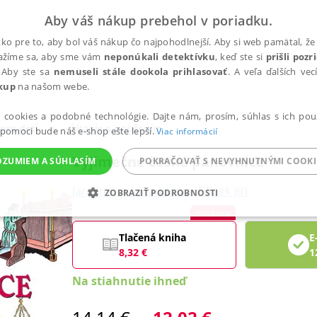
Aby váš nákup prebehol v poriadku.
ko pre to, aby bol váš nákup čo najpohodlnejší. Aby si web pamätal, že 
nažíme sa, aby sme vám
neponúkali detektívku
, keď ste si
prišli poz
 Aby ste sa
nemuseli stále dookola prihlasovať
. A veľa ďalších ve
kup
na našom webe.
a cookies a podobné technológie. Dajte nám, prosím, súhlas s ich pou
 pre deti
Čítanie s poučením
 pomoci bude náš e-shop ešte lepší.
Viac informácií
Výjimečné české panovnice
OZUMIEM A SÚHLASÍM
POKRAČOVAŤ S NEVYHNUTNÝMI COOKI
Jarolímková Stanislava
,
Filípek Jiří
ZOBRAZIŤ PODROBNOSTI
Akčná cena
ANALYTICKÉ
MARKETINGOVÉ
FUNKČNÉ
NEZ
Tlačená kniha
E
8,32
€
1
Na stiahnutie ihneď
Potrebné
Analytické
Marketingové
Funkčné
Nezaradené súbory
ránky, ako je prihlásenie používateľa a správa účtu. Bez nevyhnutných súborov cook