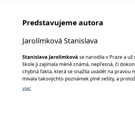
Predstavujeme autora
Jarolímková Stanislava
Stanislava Jarolímková
se narodila v Praze a už 
škole ji zajímala méně známá, nepřesná, či doko
chybná fakta, která se snažila uvádět na pravou m
mívala takovýchto poznámek plné sešity, a protož
chtěla podělit s dalšími milovníky historie, vystud
viac
žurnalistiku. Po absolutoriu pracovala jistý čas v 
redakci a poté se na nějakou dobu vzdálila ze svě
kvůli tamním poměrům. Po sametové revoluci, kdy
psaní již stýskalo, se roku 1991 rozhodla, že půjde
volnou nohu. Začala pracovat pro více než deset 
pražských novin a časopisů, jimž dodávala články